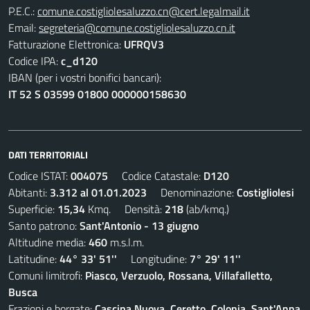
P.E.C.:
comune.costigliolesaluzzo.cn@cert.legalmail.it
Email:
segreteria@comune.costigliolesaluzzo.cn.it
Fatturazione Elettronica:
UFRQV3
Codice IPA:
c_d120
IBAN (per i vostri bonifici bancari):
IT 52 S 03599 01800 000000158630
DATI TERRITORIALI
Codice ISTAT:
004075
Codice Catastale:
D120
Abitanti:
3.312 al 01.01.2023
Denominazione:
Costigliolesi
Superficie:
15,34
Kmq. Densità:
218
(ab/kmq.)
Santo patrono:
Sant'Antonio - 13 giugno
Altitudine media:
460
m.s.l.m.
Latitudine:
44° 33' 51''
Longitudine:
7° 29' 11''
Comuni limitrofi:
Piasco, Verzuolo, Rossana, Villafalletto,
Busca
Frazioni e borgate:
Cascina Nuova, Ceretto, Colonia, Sant'Anna