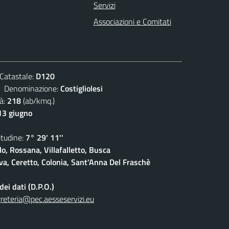
Servizi
Associazioni e Comitati
atastale:
D120
enominazione:
Costigliolesi
à:
218
(ab/kmq.)
13 giugno
udine:
7° 29' 11''
lo, Rossana, Villafalletto, Busca
a, Ceretto, Colonia, Sant'Anna Del Fraschè
ei dati (D.P.O.)
reteria@pec.aesseservizi.eu