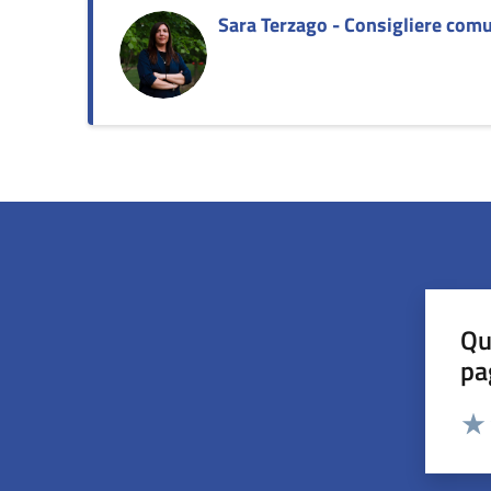
Sara Terzago - Consigliere com
Qu
pa
Valut
Valu