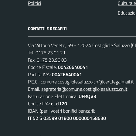
Politici
Cultura 
Educazio
CONTATTI E RECAPITI
Via Vittorio Veneto, 59 - 12024 Costigliole Saluzzo (C
Tel:
0175.23.01.21
Fax:
0175.23.90.03
Codice Fiscale:
00426640041
Partita IVA:
00426640041
P.E.C.:
comune.costigliolesaluzzo.cn@cert.legalmail.it
Email:
segreteria@comune.costigliolesaluzzo.cn.it
Fatturazione Elettronica:
UFRQV3
Codice IPA:
c_d120
IBAN (per i vostri bonifici bancari):
IT 52 S 03599 01800 000000158630