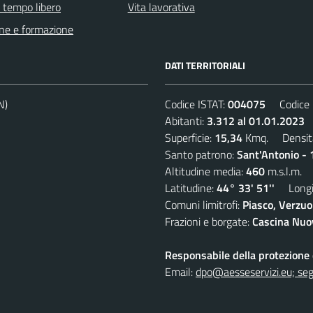
e tempo libero
Vita lavorativa
ne e formazione
DATI TERRITORIALI
N)
Codice ISTAT:
004075
Codice C
Abitanti:
3.312 al 01.01.2023
D
Superficie:
15,34
Kmq. Densit
Santo patrono:
Sant'Antonio - 
Altitudine media:
460
m.s.l.m.
Latitudine:
44° 33' 51''
Longit
Comuni limitrofi:
Piasco, Verzuo
Frazioni e borgate:
Cascina Nuov
Responsabile della protezione d
Email:
dpo@aesseservizi.eu; seg