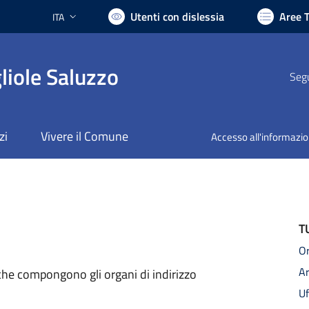
Utenti con dislessia
Aree 
ITA
Lingua attiva:
liole Saluzzo
Segu
zi
Vivere il Comune
Accesso all'informazi
T
Or
A
i che compongono gli organi di indirizzo
Uf