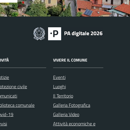
OVITÀ
VIVERE IL COMUNE
tizie
Eventi
otezione civile
Luoghi
omunicati
Il Territorio
blioteca comunale
Galleria Fotografica
ovid-19
Galleria Video
visi
Attività economiche e