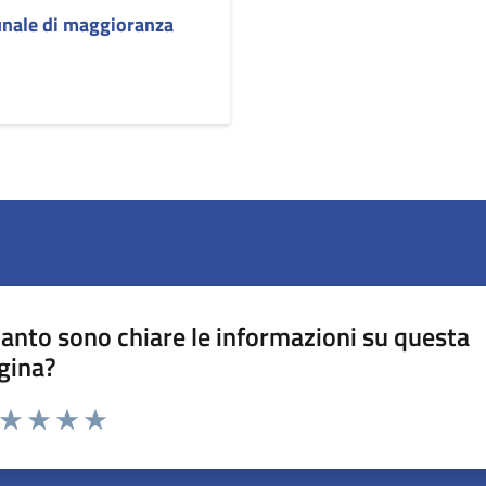
unale di maggioranza
anto sono chiare le informazioni su questa
gina?
a da 1 a 5 stelle la pagina
ta 1 stelle su 5
Valuta 2 stelle su 5
Valuta 3 stelle su 5
Valuta 4 stelle su 5
Valuta 5 stelle su 5