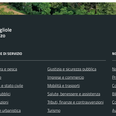
gliole
zzo
E DI SERVIZIO
N
ra e pesca
Giustizia e sicurezza pubblica
No
e
Imprese e commercio
Pr
e stato civile
Mobilità e trasporti
C
ubblici
Salute, benessere e assistenza
Bi
zioni
Tributi, finanze e contravvenzioni
C
 urbanistica
Turismo
Av