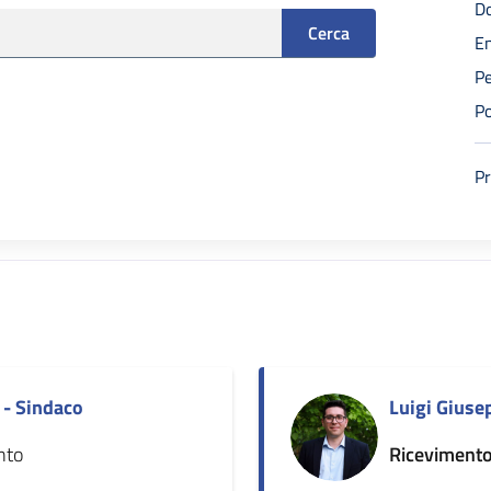
Do
Cerca
En
Pe
Po
Pr
 - Sindaco
Luigi Giuse
nto
Ricevimento