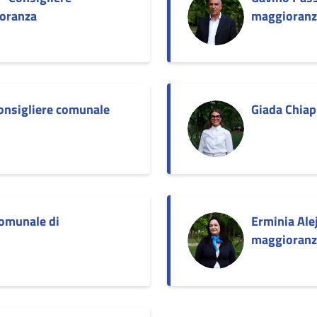
oranza
maggioranz
onsigliere comunale
Giada Chiap
comunale di
Erminia Ale
maggioranz