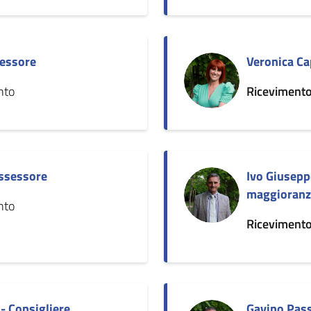
sessore
Veronica Ca
nto
Ricevimento
Assessore
Ivo Giusepp
maggioranz
nto
Ricevimento
 Consigliere
Gavino Pass