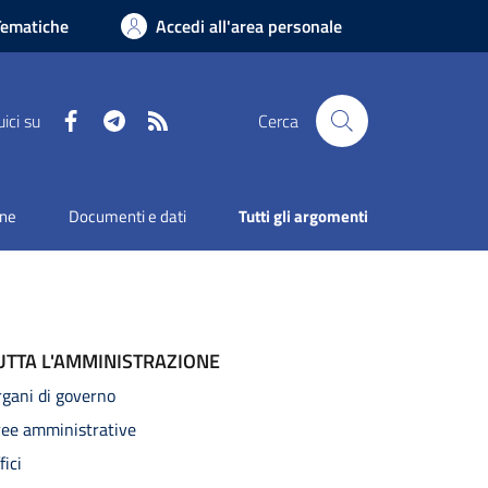
Tematiche
Accedi all'area personale
Facebook
Telegram
RSS
ici su
Cerca
one
Documenti e dati
Tutti gli argomenti
UTTA L'AMMINISTRAZIONE
gani di governo
ree amministrative
fici