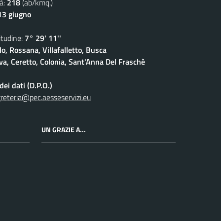
à:
218
(ab/kmq.)
13 giugno
udine:
7° 29' 11''
lo, Rossana, Villafalletto, Busca
a, Ceretto, Colonia, Sant'Anna Del Fraschè
ei dati (D.P.O.)
reteria@pec.aesseservizi.eu
UN GRAZIE A...