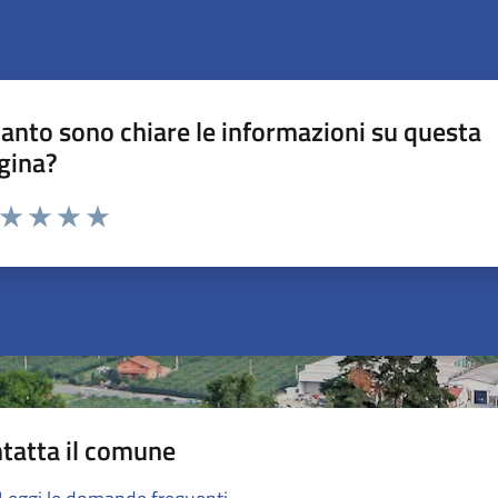
anto sono chiare le informazioni su questa
gina?
a da 1 a 5 stelle la pagina
ta 1 stelle su 5
Valuta 2 stelle su 5
Valuta 3 stelle su 5
Valuta 4 stelle su 5
Valuta 5 stelle su 5
tatta il comune