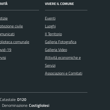
OVITÀ
VIVERE IL COMUNE
tizie
Eventi
otezione civile
Luoghi
omunicati
Il Territorio
blioteca comunale
Galleria Fotografica
ovid-19
Galleria Video
visi
Attività economiche e
Servizi
Associazioni e Comitati
atastale:
D120
enominazione:
Costigliolesi