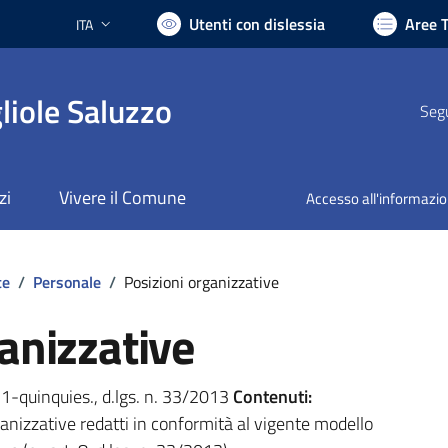
Utenti con dislessia
Aree 
ITA
Lingua attiva:
liole Saluzzo
Segu
zi
Vivere il Comune
Accesso all'informazi
te
/
Personale
/
Posizioni organizzative
anizzative
. 1-quinquies., d.lgs. n. 33/2013
Contenuti:
organizzative redatti in conformità al vigente modello