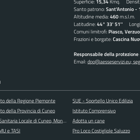
Superficie:
15,34
Kmq. Densit
Santo patrono:
Sant'Antonio - 
Altitudine media:
460
m.s.l.m.
Latitudine:
44° 33' 51''
Longit
Comuni limitrofi:
Piasco, Verzuo
Frazioni e borgate:
Cascina Nuov
Responsabile della protezione d
Email:
dpo@aesseservizi.eu; seg
I
 sito della Regione Piemonte
SUE - Sportello Unico Edilizia
 sito della Provincia di Cuneo
Istituto Comprensivo
Sanitaria Locale di Cuneo, Mondovì e Savigliano
Adotta un cane
IMU e TASI
Pro Loco Costigliole Saluzzo