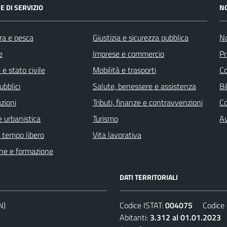
E DI SERVIZIO
N
ra e pesca
Giustizia e sicurezza pubblica
No
e
Imprese e commercio
Pr
e stato civile
Mobilità e trasporti
C
ubblici
Salute, benessere e assistenza
Bi
zioni
Tributi, finanze e contravvenzioni
C
 urbanistica
Turismo
Av
e tempo libero
Vita lavorativa
ne e formazione
DATI TERRITORIALI
N)
Codice ISTAT:
004075
Codice C
Abitanti:
3.312 al 01.01.2023
D