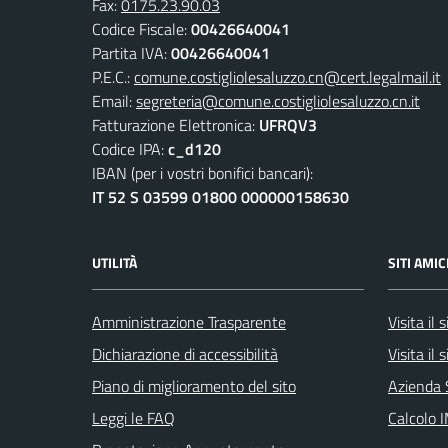
Fax:
0175.23.90.03
Codice Fiscale:
00426640041
Partita IVA:
00426640041
P.E.C.:
comune.costigliolesaluzzo.cn@cert.legalmail.it
Email:
segreteria@comune.costigliolesaluzzo.cn.it
Fatturazione Elettronica:
UFRQV3
Codice IPA:
c_d120
IBAN (per i vostri bonifici bancari):
IT 52 S 03599 01800 000000158630
UTILITÀ
SITI AMIC
Amministrazione Trasparente
Visita il
Dichiarazione di accessibilità
Visita il
Piano di miglioramento del sito
Azienda 
Leggi le FAQ
Calcolo 