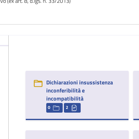
o (ex art. 8, d.lgs. n. 33/2013)
Dichiarazioni insussistenza
inconferibilità e
incompatibilità
0
2