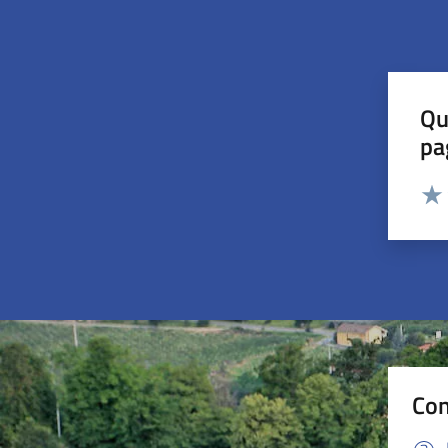
Qu
pa
Valut
Valu
Con