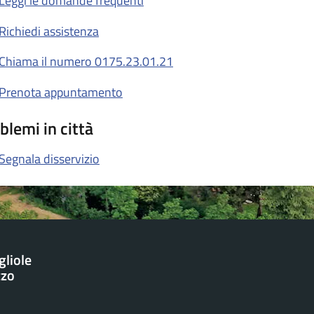
Leggi le domande frequenti
Richiedi assistenza
Chiama il numero 0175.23.01.21
Prenota appuntamento
blemi in città
Segnala disservizio
gliole
zzo