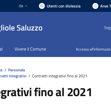
Utenti con dislessia
Aree 
ITA
Lingua attiva:
liole Saluzzo
Segu
zi
Vivere il Comune
Accesso all'informazi
te
/
Personale
ratti integrativi
/
Contratti integrativi fino al 2021
egrativi fino al 2021