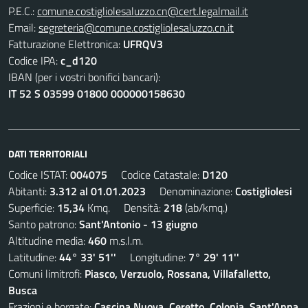
P.E.C.:
comune.costigliolesaluzzo.cn@cert.legalmail.it
Email:
segreteria@comune.costigliolesaluzzo.cn.it
Fatturazione Elettronica:
UFRQV3
Codice IPA:
c_d120
IBAN (per i vostri bonifici bancari):
IT 52 S 03599 01800 000000158630
DATI TERRITORIALI
Codice ISTAT:
004075
Codice Catastale:
D120
Abitanti:
3.312 al 01.01.2023
Denominazione:
Costigliolesi
Superficie:
15,34
Kmq. Densità:
218
(ab/kmq.)
Santo patrono:
Sant'Antonio - 13 giugno
Altitudine media:
460
m.s.l.m.
Latitudine:
44° 33' 51''
Longitudine:
7° 29' 11''
Comuni limitrofi:
Piasco, Verzuolo, Rossana, Villafalletto,
Busca
Frazioni e borgate:
Cascina Nuova, Ceretto, Colonia, Sant'Anna