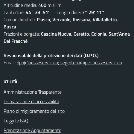
Altitudine media:
460
m.s.l.m.
Latitudine:
44° 33' 51''
Longitudine:
7° 29' 11''
Comuni limitrofi:
Piasco, Verzuolo, Rossana, Villafalletto,
Busca
Frazioni e borgate:
Cascina Nuova, Ceretto, Colonia, Sant'Anna
Del Fraschè
Responsabile della protezione dei dati (D.P.O.)
Email:
dpo@aesseservizi.eu; segreteria@pec.aesseservizi.eu
UTILITÀ
Amministrazione Trasparente
Dichiarazione di accessibilità
Piano di miglioramento del sito
Leggi le FAQ
Prenotazione Appuntamento