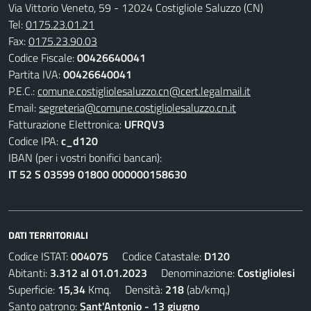
Via Vittorio Veneto, 59 - 12024 Costigliole Saluzzo (CN)
Tel:
0175.23.01.21
Fax:
0175.23.90.03
Codice Fiscale:
00426640041
Partita IVA:
00426640041
P.E.C.:
comune.costigliolesaluzzo.cn@cert.legalmail.it
Email:
segreteria@comune.costigliolesaluzzo.cn.it
Fatturazione Elettronica:
UFRQV3
Codice IPA:
c_d120
IBAN (per i vostri bonifici bancari):
IT 52 S 03599 01800 000000158630
DATI TERRITORIALI
Codice ISTAT:
004075
Codice Catastale:
D120
Abitanti:
3.312 al 01.01.2023
Denominazione:
Costigliolesi
Superficie:
15,34
Kmq. Densità:
218
(ab/kmq.)
Santo patrono:
Sant'Antonio - 13 giugno