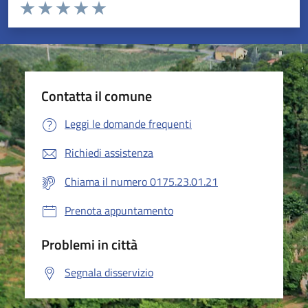
Valuta da 1 a 5 stelle la pagina
Valuta 1 stelle su 5
Valuta 2 stelle su 5
Valuta 3 stelle su 5
Valuta 4 stelle su 5
Valuta 5 stelle su 5
Contatta il comune
Leggi le domande frequenti
Richiedi assistenza
Chiama il numero 0175.23.01.21
Prenota appuntamento
Problemi in città
Segnala disservizio