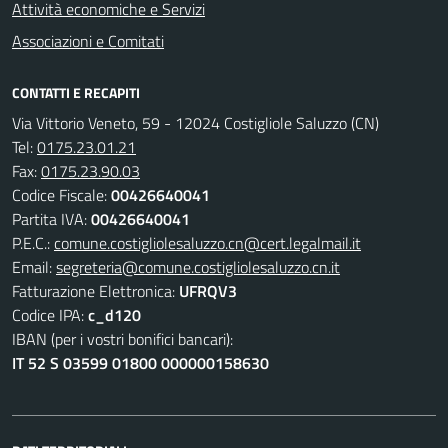
Attività economiche e Servizi
Associazioni e Comitati
CONTATTI E RECAPITI
Via Vittorio Veneto, 59 - 12024 Costigliole Saluzzo (CN)
Tel:
0175.23.01.21
Fax:
0175.23.90.03
Codice Fiscale:
00426640041
Partita IVA:
00426640041
P.E.C.:
comune.costigliolesaluzzo.cn@cert.legalmail.it
Email:
segreteria@comune.costigliolesaluzzo.cn.it
Fatturazione Elettronica:
UFRQV3
Codice IPA:
c_d120
IBAN (per i vostri bonifici bancari):
IT 52 S 03599 01800 000000158630