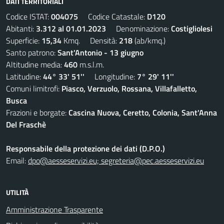
DATI TERRITORIALI
Codice ISTAT:
004075
Codice Catastale:
D120
Abitanti:
3.312 al 01.01.2023
Denominazione:
Costigliolesi
Superficie:
15,34
Kmq. Densità:
218
(ab/kmq.)
Santo patrono:
Sant'Antonio - 13 giugno
Altitudine media:
460
m.s.l.m.
Latitudine:
44° 33' 51''
Longitudine:
7° 29' 11''
Comuni limitrofi:
Piasco, Verzuolo, Rossana, Villafalletto,
Busca
Frazioni e borgate:
Cascina Nuova, Ceretto, Colonia, Sant'Anna
Del Fraschè
Responsabile della protezione dei dati (D.P.O.)
Email:
dpo@aesseservizi.eu; segreteria@pec.aesseservizi.eu
UTILITÀ
Amministrazione Trasparente