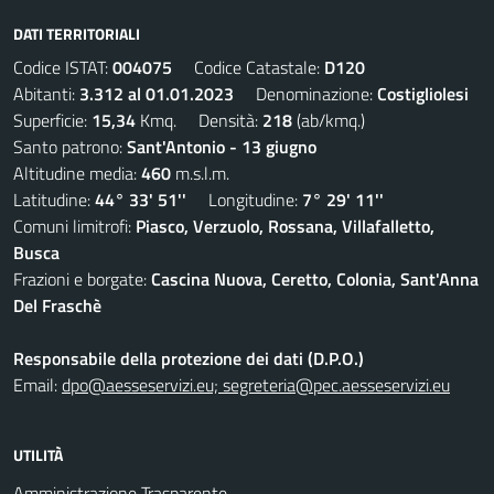
DATI TERRITORIALI
Codice ISTAT:
004075
Codice Catastale:
D120
Abitanti:
3.312 al 01.01.2023
Denominazione:
Costigliolesi
Superficie:
15,34
Kmq. Densità:
218
(ab/kmq.)
Santo patrono:
Sant'Antonio - 13 giugno
Altitudine media:
460
m.s.l.m.
Latitudine:
44° 33' 51''
Longitudine:
7° 29' 11''
Comuni limitrofi:
Piasco, Verzuolo, Rossana, Villafalletto,
Busca
Frazioni e borgate:
Cascina Nuova, Ceretto, Colonia, Sant'Anna
Del Fraschè
Responsabile della protezione dei dati (D.P.O.)
Email:
dpo@aesseservizi.eu; segreteria@pec.aesseservizi.eu
UTILITÀ
Amministrazione Trasparente