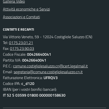
Galleria Video
Attività economiche e Servizi
Associazioni e Comitati
CONTATTI E RECAPITI
Via Vittorio Veneto, 59 - 12024 Costigliole Saluzzo (CN)
Tel:
0175.23.01.21
Fax:
0175.23.90.03
Codice Fiscale:
00426640041
Partita IVA:
00426640041
P.E.C.:
comune.costigliolesaluzzo.cn@cert.legalmail.it
Email:
segreteria@comune.costigliolesaluzzo.cn.it
Fatturazione Elettronica:
UFRQV3
Codice IPA:
c_d120
IBAN (per i vostri bonifici bancari):
IT 52 S 03599 01800 000000158630