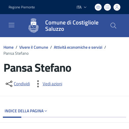
ITA
Regione Piemonte
Lingua attiva:
Comune di Costigliole
Saluzzo
Home
/
Vivere il Comune
/
Attività economiche e servizi
/
Pansa Stefano
Pansa Stefano
Dettagli del documento
Condividi
Vedi azioni
INDICE DELLA PAGINA