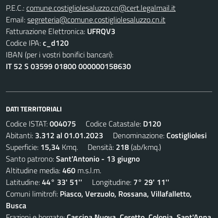
P.E.C.:
comune.costigliolesaluzzo.cn@cert.legalmail.it
Email:
segreteria@comune.costigliolesaluzzo.cn.it
Fatturazione Elettronica:
UFRQV3
Codice IPA:
c_d120
IBAN (per i vostri bonifici bancari):
IT 52 S 03599 01800 000000158630
DATI TERRITORIALI
Codice ISTAT:
004075
Codice Catastale:
D120
Abitanti:
3.312 al 01.01.2023
Denominazione:
Costigliolesi
Superficie:
15,34
Kmq. Densità:
218
(ab/kmq.)
Santo patrono:
Sant'Antonio - 13 giugno
Altitudine media:
460
m.s.l.m.
Latitudine:
44° 33' 51''
Longitudine:
7° 29' 11''
Comuni limitrofi:
Piasco, Verzuolo, Rossana, Villafalletto,
Busca
Frazioni e borgate:
Cascina Nuova, Ceretto, Colonia, Sant'Anna