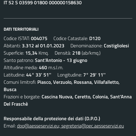
IT 52 S 03599 01800 000000158630
DATI TERRITORIALI
Codice ISTAT:
004075
Codice Catastale:
D120
Abitanti:
3.312 al 01.01.2023
Denominazione:
Costigliolesi
Superficie:
15,34
Kmq. Densità:
218
(ab/kmq.)
Santo patrono:
Sant'Antonio - 13 giugno
Altitudine media:
460
m.s.l.m.
Latitudine:
44° 33' 51''
Longitudine:
7° 29' 11''
Comuni limitrofi:
Piasco, Verzuolo, Rossana, Villafalletto,
Busca
Frazioni e borgate:
Cascina Nuova, Ceretto, Colonia, Sant'Anna
Del Fraschè
Responsabile della protezione dei dati (D.P.O.)
Email:
dpo@aesseservizi.eu; segreteria@pec.aesseservizi.eu