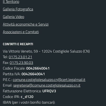
Il Territorio
Galleria Fotografica
Galleria Video
Attività economiche e Servizi
Associazioni e Comitati
CONTATTI E RECAPITI
Via Vittorio Veneto, 59 - 12024 Costigliole Saluzzo (CN)
Tel:
0175.23.01.21
Fax:
0175.23.90.03
Codice Fiscale:
00426640041
Partita IVA:
00426640041
P.E.C.:
comune.costigliolesaluzzo.cn@cert.legalmail.it
Email:
segreteria@comune.costigliolesaluzzo.cn.it
Fatturazione Elettronica:
UFRQV3
Codice IPA:
c_d120
IBAN (per i vostri bonifici bancari):