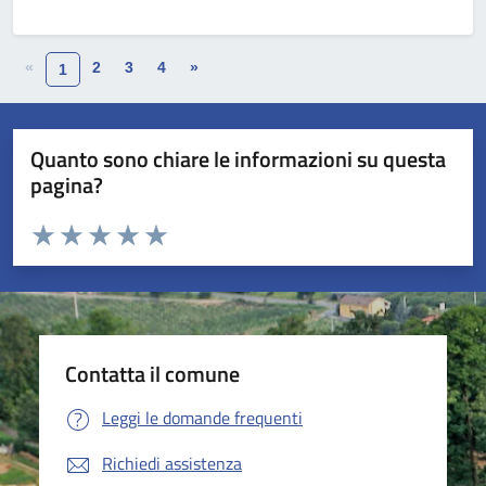
«
2
3
4
»
1
Quanto sono chiare le informazioni su questa
pagina?
Valuta da 1 a 5 stelle la pagina
Valuta 1 stelle su 5
Valuta 2 stelle su 5
Valuta 3 stelle su 5
Valuta 4 stelle su 5
Valuta 5 stelle su 5
Contatta il comune
Leggi le domande frequenti
Richiedi assistenza