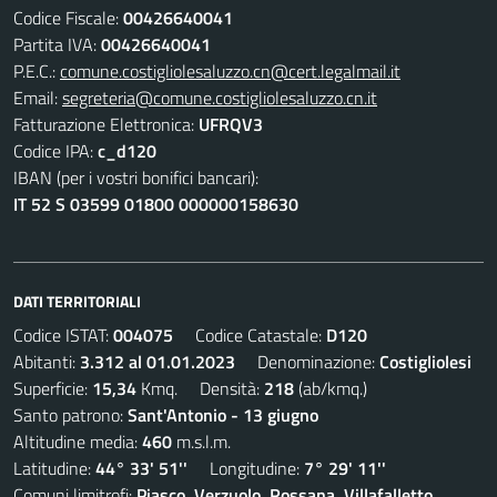
Codice Fiscale:
00426640041
Partita IVA:
00426640041
P.E.C.:
comune.costigliolesaluzzo.cn@cert.legalmail.it
Email:
segreteria@comune.costigliolesaluzzo.cn.it
Fatturazione Elettronica:
UFRQV3
Codice IPA:
c_d120
IBAN (per i vostri bonifici bancari):
IT 52 S 03599 01800 000000158630
DATI TERRITORIALI
Codice ISTAT:
004075
Codice Catastale:
D120
Abitanti:
3.312 al 01.01.2023
Denominazione:
Costigliolesi
Superficie:
15,34
Kmq. Densità:
218
(ab/kmq.)
Santo patrono:
Sant'Antonio - 13 giugno
Altitudine media:
460
m.s.l.m.
Latitudine:
44° 33' 51''
Longitudine:
7° 29' 11''
Comuni limitrofi:
Piasco, Verzuolo, Rossana, Villafalletto,