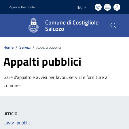
ITA
Regione Piemonte
Lingua attiva:
Comune di Costigliole
Saluzzo
Home
/
Servizi
/
Appalti pubblici
Appalti pubblici
Gare d’appalto e avvisi per lavori, servizi e forniture al
Comune.
UFFICIO
Lavori pubblici