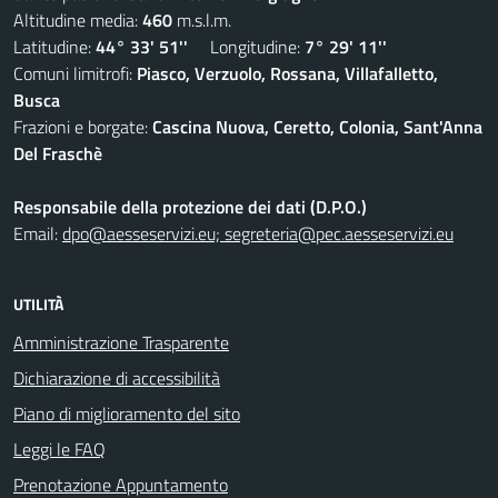
Altitudine media:
460
m.s.l.m.
Latitudine:
44° 33' 51''
Longitudine:
7° 29' 11''
Comuni limitrofi:
Piasco, Verzuolo, Rossana, Villafalletto,
Busca
Frazioni e borgate:
Cascina Nuova, Ceretto, Colonia, Sant'Anna
Del Fraschè
Responsabile della protezione dei dati (D.P.O.)
Email:
dpo@aesseservizi.eu; segreteria@pec.aesseservizi.eu
UTILITÀ
Amministrazione Trasparente
Dichiarazione di accessibilità
Piano di miglioramento del sito
Leggi le FAQ
Prenotazione Appuntamento