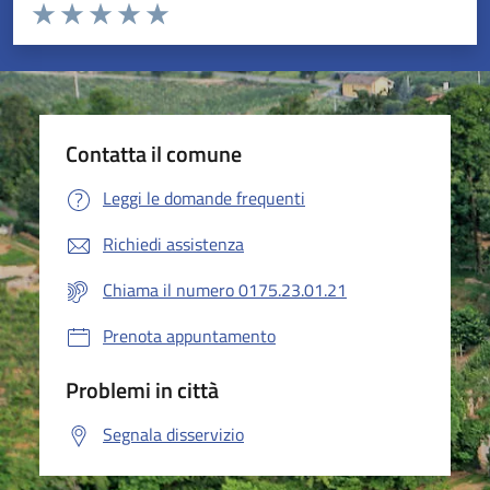
Valuta da 1 a 5 stelle la pagina
Valuta 1 stelle su 5
Valuta 2 stelle su 5
Valuta 3 stelle su 5
Valuta 4 stelle su 5
Valuta 5 stelle su 5
Contatta il comune
Leggi le domande frequenti
Richiedi assistenza
Chiama il numero 0175.23.01.21
Prenota appuntamento
Problemi in città
Segnala disservizio