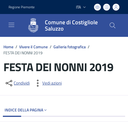
ITA
Regione Piemonte
Lingua attiva:
Comune di Costigliole
Saluzzo
Home
/
Vivere il Comune
/
Galleria fotografica
/
FESTA DEI NONNI 2019
FESTA DEI NONNI 2019
Dettagli del documento
Condividi
Vedi azioni
INDICE DELLA PAGINA