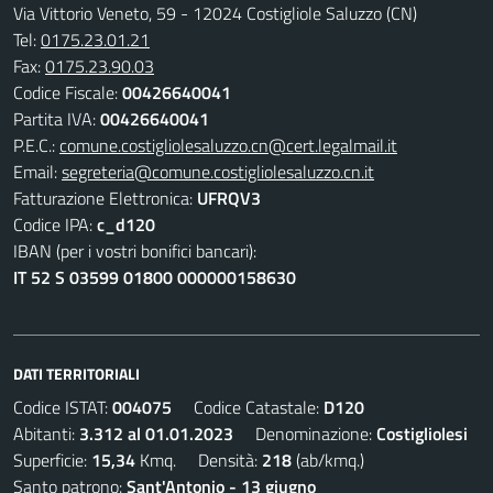
Via Vittorio Veneto, 59 - 12024 Costigliole Saluzzo (CN)
Tel:
0175.23.01.21
Fax:
0175.23.90.03
Codice Fiscale:
00426640041
Partita IVA:
00426640041
P.E.C.:
comune.costigliolesaluzzo.cn@cert.legalmail.it
Email:
segreteria@comune.costigliolesaluzzo.cn.it
Fatturazione Elettronica:
UFRQV3
Codice IPA:
c_d120
IBAN (per i vostri bonifici bancari):
IT 52 S 03599 01800 000000158630
DATI TERRITORIALI
Codice ISTAT:
004075
Codice Catastale:
D120
Abitanti:
3.312 al 01.01.2023
Denominazione:
Costigliolesi
Superficie:
15,34
Kmq. Densità:
218
(ab/kmq.)
Santo patrono:
Sant'Antonio - 13 giugno