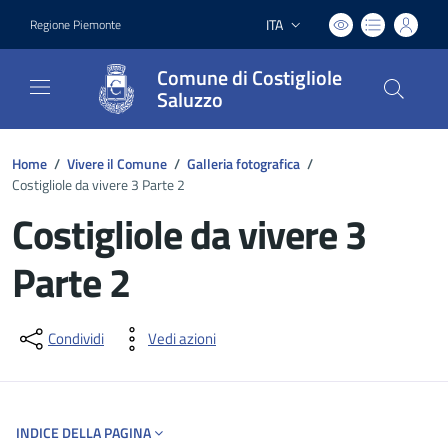
ITA
Regione Piemonte
Lingua attiva:
Comune di Costigliole
Saluzzo
Home
/
Vivere il Comune
/
Galleria fotografica
/
Costigliole da vivere 3 Parte 2
Costigliole da vivere 3
Parte 2
Dettagli del documento
Condividi
Vedi azioni
INDICE DELLA PAGINA