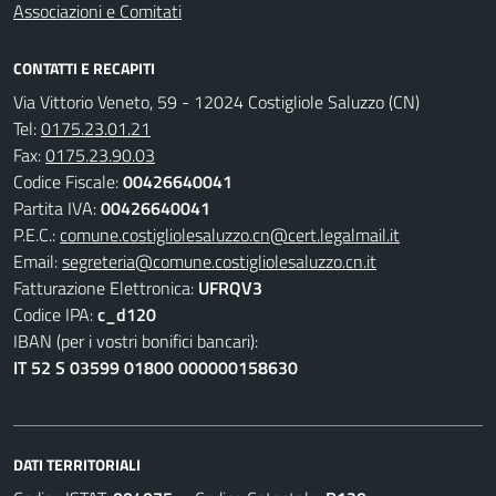
Associazioni e Comitati
CONTATTI E RECAPITI
Via Vittorio Veneto, 59 - 12024 Costigliole Saluzzo (CN)
Tel:
0175.23.01.21
Fax:
0175.23.90.03
Codice Fiscale:
00426640041
Partita IVA:
00426640041
P.E.C.:
comune.costigliolesaluzzo.cn@cert.legalmail.it
Email:
segreteria@comune.costigliolesaluzzo.cn.it
Fatturazione Elettronica:
UFRQV3
Codice IPA:
c_d120
IBAN (per i vostri bonifici bancari):
IT 52 S 03599 01800 000000158630
DATI TERRITORIALI