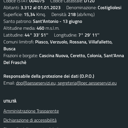
Codice ISTAT:
004075
Codice Catastale:
D120
Abitanti:
3.312 al 01.01.2023
Denominazione:
Costigliolesi
Superficie:
15,34
Kmq. Densità:
218
(ab/kmq.)
Santo patrono:
Sant'Antonio - 13 giugno
Altitudine media:
460
m.s.l.m.
Latitudine:
44° 33' 51''
Longitudine:
7° 29' 11''
Comuni limitrofi:
Piasco, Verzuolo, Rossana, Villafalletto,
Busca
Frazioni e borgate:
Cascina Nuova, Ceretto, Colonia, Sant'Anna
Del Fraschè
Responsabile della protezione dei dati (D.P.O.)
Email:
dpo@aesseservizi.eu; segreteria@pec.aesseservizi.eu
UTILITÀ
Amministrazione Trasparente
Dichiarazione di accessibilità