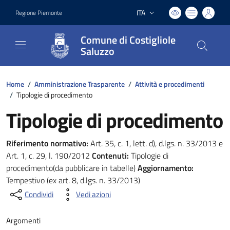
ITA
Regione Piemonte
Lingua attiva:
Comune di Costigliole
Saluzzo
Home
/
Amministrazione Trasparente
/
Attività e procedimenti
/
Tipologie di procedimento
Tipologie di procedimento
Riferimento normativo:
Art. 35, c. 1, lett. d), d.lgs. n. 33/2013 e
Art. 1, c. 29, l. 190/2012
Contenuti:
Tipologie di
procedimento(da pubblicare in tabelle)
Aggiornamento:
Tempestivo (ex art. 8, d.lgs. n. 33/2013)
Condividi
Vedi azioni
Argomenti