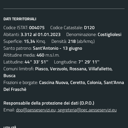
DATI TERRITORIALI
Codice ISTAT:
004075
Codice Catastale:
D120
Abitanti:
3.312 al 01.01.2023
Denominazione:
Costigliolesi
Superficie:
15,34
Kmq. Densità:
218
(ab/kmq.)
Santo patrono:
Sant'Antonio - 13 giugno
Altitudine media:
460
m.s.l.m.
Latitudine:
44° 33' 51''
Longitudine:
7° 29' 11''
Comuni limitrofi:
Piasco, Verzuolo, Rossana, Villafalletto,
Busca
Frazioni e borgate:
Cascina Nuova, Ceretto, Colonia, Sant'Anna
Del Fraschè
Responsabile della protezione dei dati (D.P.O.)
Email:
dpo@aesseservizi.eu; segreteria@pec.aesseservizi.eu
UTILITÀ