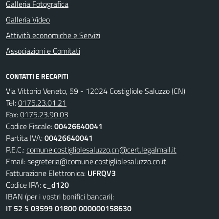
Galleria Fotografica
Galleria Video
Attività economiche e Servizi
Associazioni e Comitati
CONTATTI E RECAPITI
Via Vittorio Veneto, 59 - 12024 Costigliole Saluzzo (CN)
Tel:
0175.23.01.21
Fax:
0175.23.90.03
Codice Fiscale:
00426640041
Partita IVA:
00426640041
P.E.C.:
comune.costigliolesaluzzo.cn@cert.legalmail.it
Email:
segreteria@comune.costigliolesaluzzo.cn.it
Fatturazione Elettronica:
UFRQV3
Codice IPA:
c_d120
IBAN (per i vostri bonifici bancari):
IT 52 S 03599 01800 000000158630