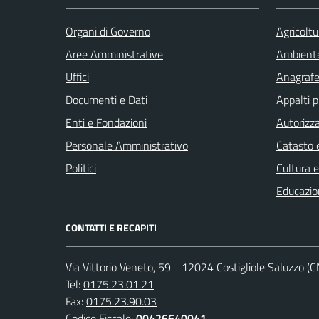
Organi di Governo
Agricoltu
Aree Amministrative
Ambient
Uffici
Anagrafe 
Documenti e Dati
Appalti p
Enti e Fondazioni
Autorizza
Personale Amministrativo
Catasto e
Politici
Cultura 
Educazio
CONTATTI E RECAPITI
Via Vittorio Veneto, 59 - 12024 Costigliole Saluzzo (C
Tel:
0175.23.01.21
Fax:
0175.23.90.03
Codice Fiscale:
00426640041