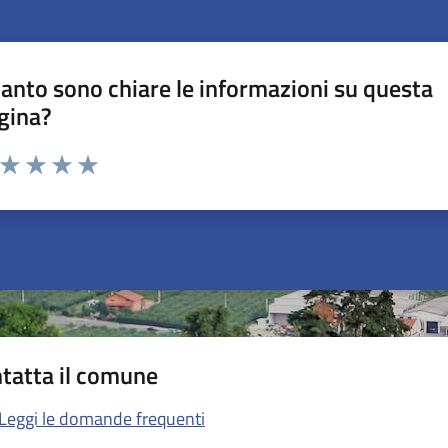
anto sono chiare le informazioni su questa
gina?
a da 1 a 5 stelle la pagina
ta 1 stelle su 5
Valuta 2 stelle su 5
Valuta 3 stelle su 5
Valuta 4 stelle su 5
Valuta 5 stelle su 5
tatta il comune
Leggi le domande frequenti