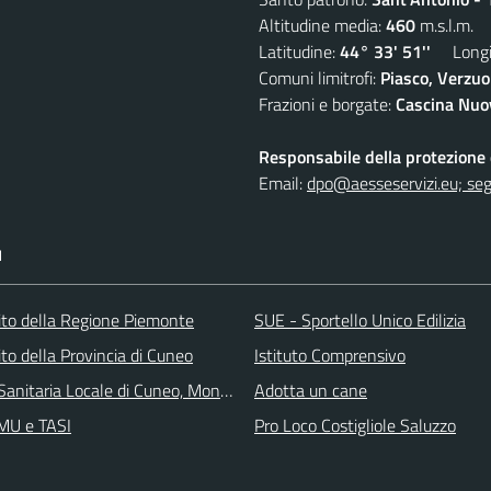
Altitudine media:
460
m.s.l.m.
Latitudine:
44° 33' 51''
Longit
Comuni limitrofi:
Piasco, Verzuo
Frazioni e borgate:
Cascina Nuov
Responsabile della protezione d
Email:
dpo@aesseservizi.eu; seg
I
 sito della Regione Piemonte
SUE - Sportello Unico Edilizia
 sito della Provincia di Cuneo
Istituto Comprensivo
Sanitaria Locale di Cuneo, Mondovì e Savigliano
Adotta un cane
IMU e TASI
Pro Loco Costigliole Saluzzo