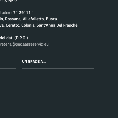
udine:
7° 29' 11''
lo, Rossana, Villafalletto, Busca
a, Ceretto, Colonia, Sant'Anna Del Fraschè
ei dati (D.P.O.)
reteria@pec.aesseservizi.eu
UN GRAZIE A...