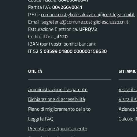
Partita IVA:
00426640041
P.E.C.:
comune.costigliolesaluzzo.cn@cert.legalmail.it
Email:
segreteria@comune.costigliolesaluzzo.cn.it
Fatturazione Elettronica:
UFRQV3
Codice IPA:
c_d120
IBAN (per i vostri bonifici bancari):
IT 52 S 03599 01800 000000158630
UTILITÀ
SITI AMIC
Amministrazione Trasparente
Visita il
Dichiarazione di accessibilità
Visita il
Piano di miglioramento del sito
Azienda 
Leggi le FAQ
Calcolo 
Prenotazione Appuntamento