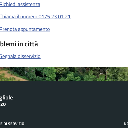
Richiedi assistenza
Chiama il numero 0175.23.01.21
Prenota appuntamento
blemi in città
Segnala disservizio
gliole
zzo
E DI SERVIZIO
N