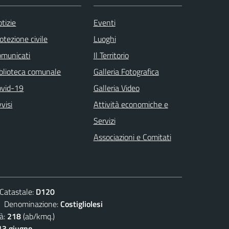
tizie
Eventi
otezione civile
Luoghi
omunicati
Il Territorio
blioteca comunale
Galleria Fotografica
ovid-19
Galleria Video
visi
Attività economiche e
Servizi
Associazioni e Comitati
atastale:
D120
enominazione:
Costigliolesi
à:
218
(ab/kmq.)
13 giugno