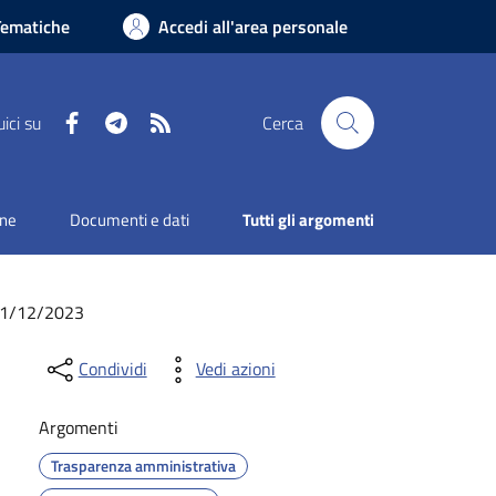
Tematiche
Accedi all'area personale
Facebook
Telegram
RSS
ici su
Cerca
one
Documenti e dati
Tutti gli argomenti
l 31/12/2023
Condividi
Vedi azioni
Argomenti
Trasparenza amministrativa