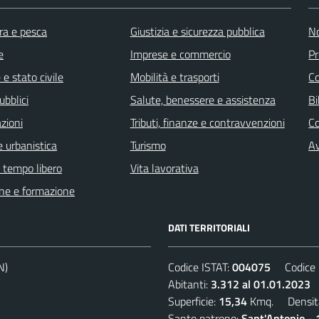
ra e pesca
Giustizia e sicurezza pubblica
No
e
Imprese e commercio
Pr
e stato civile
Mobilità e trasporti
C
ubblici
Salute, benessere e assistenza
Bi
zioni
Tributi, finanze e contravvenzioni
C
 urbanistica
Turismo
Av
e tempo libero
Vita lavorativa
ne e formazione
DATI TERRITORIALI
N)
Codice ISTAT:
004075
Codice C
Abitanti:
3.312 al 01.01.2023
D
Superficie:
15,34
Kmq. Densit
Santo patrono:
Sant'Antonio - 