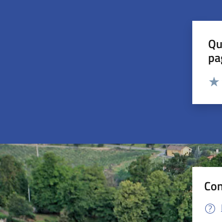
Qu
pa
Valut
Valu
Con