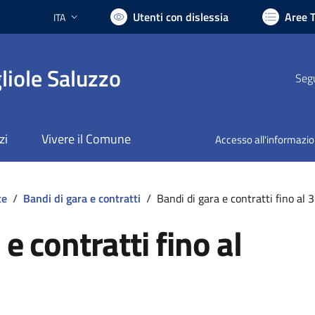
Utenti con dislessia
Aree 
ITA
Lingua attiva:
liole Saluzzo
Segu
zi
Vivere il Comune
Accesso all'informazi
te
/
Bandi di gara e contratti
/
Bandi di gara e contratti fino a
e contratti fino al