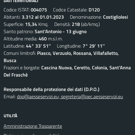
DATI TERRITORIALI
Codice ISTAT:
004075
Codice Catastale:
D120
Abitanti:
3.312 al 01.01.2023
Denominazione:
Costigliolesi
Superficie:
15,34
Kmq. Densità:
218
(ab/kmq.)
Santo patrono:
Sant'Antonio - 13 giugno
Altitudine media:
460
m.s.l.m.
Latitudine:
44° 33' 51''
Longitudine:
7° 29' 11''
Comuni limitrofi:
Piasco, Verzuolo, Rossana, Villafalletto,
Busca
Frazioni e borgate:
Cascina Nuova, Ceretto, Colonia, Sant'Anna
Del Fraschè
Responsabile della protezione dei dati (D.P.O.)
Email:
dpo@aesseservizi.eu; segreteria@pec.aesseservizi.eu
UTILITÀ
Amministrazione Trasparente