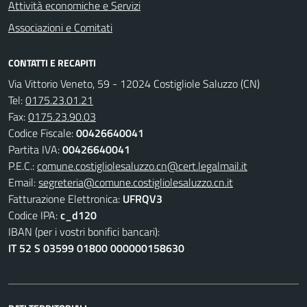
Attività economiche e Servizi
Associazioni e Comitati
CONTATTI E RECAPITI
Via Vittorio Veneto, 59 - 12024 Costigliole Saluzzo (CN)
Tel:
0175.23.01.21
Fax:
0175.23.90.03
Codice Fiscale:
00426640041
Partita IVA:
00426640041
P.E.C.:
comune.costigliolesaluzzo.cn@cert.legalmail.it
Email:
segreteria@comune.costigliolesaluzzo.cn.it
Fatturazione Elettronica:
UFRQV3
Codice IPA:
c_d120
IBAN (per i vostri bonifici bancari):
IT 52 S 03599 01800 000000158630