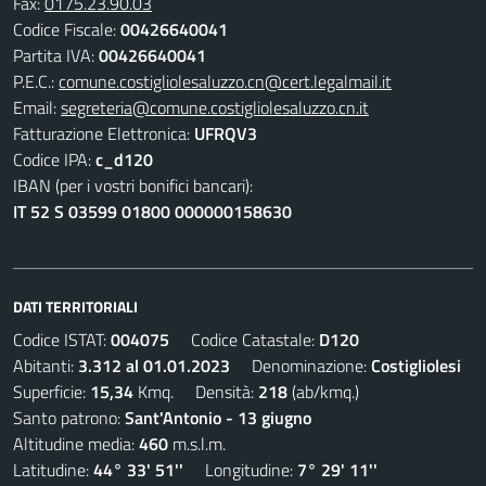
Fax:
0175.23.90.03
Codice Fiscale:
00426640041
Partita IVA:
00426640041
P.E.C.:
comune.costigliolesaluzzo.cn@cert.legalmail.it
Email:
segreteria@comune.costigliolesaluzzo.cn.it
Fatturazione Elettronica:
UFRQV3
Codice IPA:
c_d120
IBAN (per i vostri bonifici bancari):
IT 52 S 03599 01800 000000158630
DATI TERRITORIALI
Codice ISTAT:
004075
Codice Catastale:
D120
Abitanti:
3.312 al 01.01.2023
Denominazione:
Costigliolesi
Superficie:
15,34
Kmq. Densità:
218
(ab/kmq.)
Santo patrono:
Sant'Antonio - 13 giugno
Altitudine media:
460
m.s.l.m.
Latitudine:
44° 33' 51''
Longitudine:
7° 29' 11''