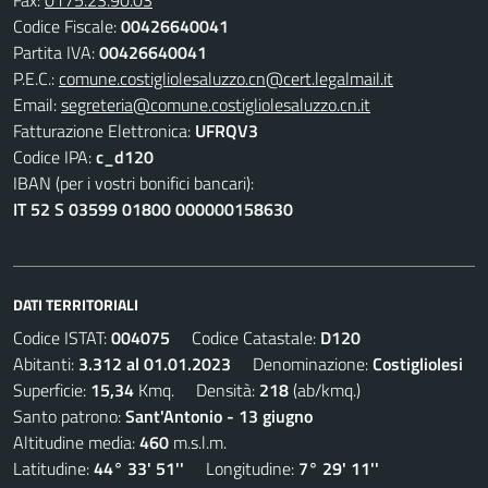
Fax:
0175.23.90.03
Codice Fiscale:
00426640041
Partita IVA:
00426640041
P.E.C.:
comune.costigliolesaluzzo.cn@cert.legalmail.it
Email:
segreteria@comune.costigliolesaluzzo.cn.it
Fatturazione Elettronica:
UFRQV3
Codice IPA:
c_d120
IBAN (per i vostri bonifici bancari):
IT 52 S 03599 01800 000000158630
DATI TERRITORIALI
Codice ISTAT:
004075
Codice Catastale:
D120
Abitanti:
3.312 al 01.01.2023
Denominazione:
Costigliolesi
Superficie:
15,34
Kmq. Densità:
218
(ab/kmq.)
Santo patrono:
Sant'Antonio - 13 giugno
Altitudine media:
460
m.s.l.m.
Latitudine:
44° 33' 51''
Longitudine:
7° 29' 11''