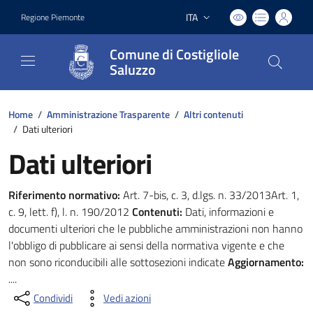
ITA
Regione Piemonte
Lingua attiva:
Comune di Costigliole
Saluzzo
Home
/
Amministrazione Trasparente
/
Altri contenuti
/
Dati ulteriori
Dati ulteriori
Riferimento normativo:
Art. 7-bis, c. 3, d.lgs. n. 33/2013Art. 1,
c. 9, lett. f), l. n. 190/2012
Contenuti:
Dati, informazioni e
documenti ulteriori che le pubbliche amministrazioni non hanno
l'obbligo di pubblicare ai sensi della normativa vigente e che
non sono riconducibili alle sottosezioni indicate
Aggiornamento:
....
Condividi
Vedi azioni