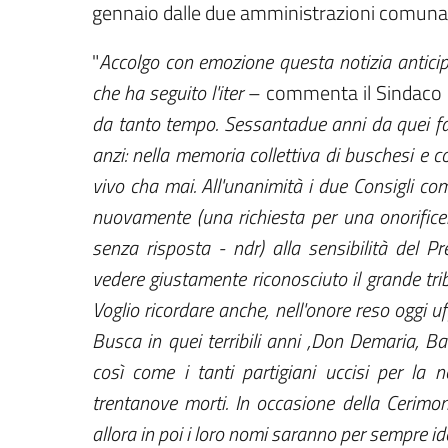
gennaio dalle due amministrazioni comunal
"
Accolgo con emozione questa notizia anticipa
che ha seguito l'iter
– commenta il Sindaco 
da tanto tempo. Sessantadue anni da quei fat
anzi: nella memoria collettiva di buschesi e cost
vivo cha mai. All'unanimità i due Consigli co
nuovamente (una richiesta per una onorificen
senza risposta - ndr) alla sensibilità del P
vedere giustamente riconosciuto il grande trib
Voglio ricordare anche, nell'onore reso oggi uffi
Busca in quei terribili anni ,Don Demaria, B
così come i tanti partigiani uccisi per la n
trentanove morti. In occasione della Cerimon
allora in poi i loro nomi saranno per sempre i