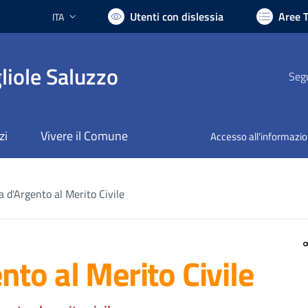
Utenti con dislessia
Aree 
ITA
Lingua attiva:
liole Saluzzo
Segu
zi
Vivere il Comune
Accesso all'informazi
 d'Argento al Merito Civile
to al Merito Civile