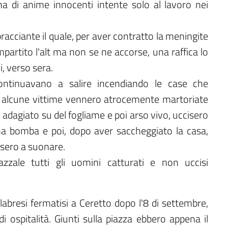
ina di anime innocenti intente solo al lavoro nei
racciante il quale, per aver contratto la meningite
impartito l'alt ma non se ne accorse, una raffica lo
di, verso sera.
ontinuavano a salire incendiando le case che
i; alcune vittime vennero atrocemente martoriate
dagiato su del fogliame e poi arso vivo, uccisero
una bomba e poi, dopo aver saccheggiato la casa,
isero a suonare.
azzale tutti gli uomini catturati e non uccisi
labresi fermatisi a Ceretto dopo l'8 di settembre,
 ospitalità. Giunti sulla piazza ebbero appena il