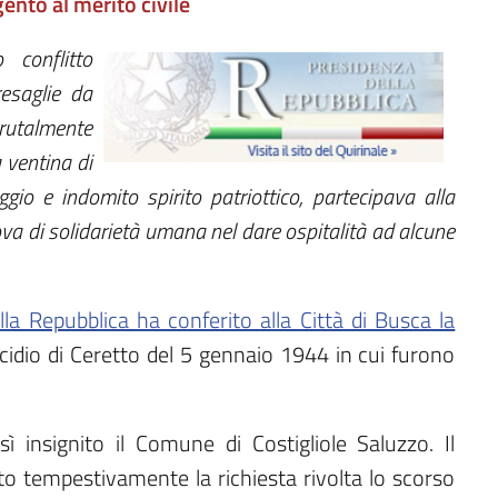
ento al merito civile
 conflitto
resaglie da
brutalmente
 ventina di
gio e indomito spirito patriottico, partecipava alla
va di solidarietà umana nel dare ospitalità ad alcune
lla Repubblica ha conferito alla Città di Busca la
ccidio di Ceretto del 5 gennaio 1944 in cui furono
ì insignito il Comune di Costigliole Saluzzo. Il
lto tempestivamente la richiesta rivolta lo scorso