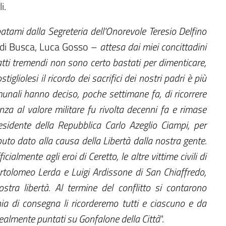
i.
tami dalla Segreteria dell'Onorevole Teresio Delfino
di Busca, Luca Gosso –
attesa dai miei concittadini
ti tremendi non sono certo bastati per dimenticare,
igliolesi il ricordo dei sacrifici dei nostri padri è più
munali hanno deciso, poche settimane fa, di ricorrere
za al valore militare fu rivolta decenni fa e rimase
residente della Repubblica Carlo Azeglio Ciampi, per
uto dato alla causa della Libertà dalla nostra gente.
cialmente agli eroi di Ceretto, le altre vittime civili di
artolomeo Lerda e Luigi Ardissone di San Chiaffredo,
ostra libertà. Al termine del conflitto si contarono
ia di consegna li ricorderemo tutti e ciascuno e da
dealmente puntati su Gonfalone della Città
".