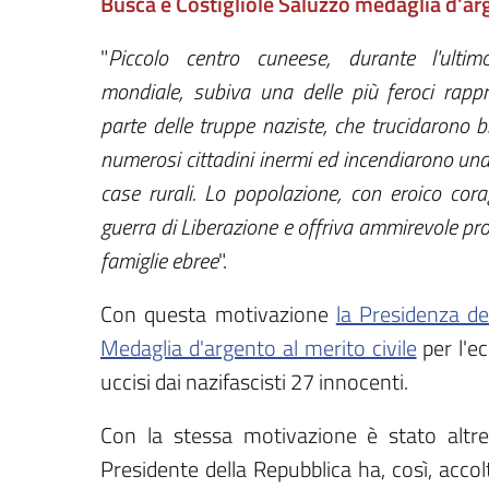
Busca e Costigliole Saluzzo medaglia d'arg
"
Piccolo centro cuneese, durante l'ultimo
mondiale, subiva una delle più feroci rapp
parte delle truppe naziste, che trucidarono 
numerosi cittadini inermi ed incendiarono una
case rurali. Lo popolazione, con eroico corag
guerra di Liberazione e offriva ammirevole pro
famiglie ebree
".
Con questa motivazione
la Presidenza de
Medaglia d'argento al merito civile
per l'e
uccisi dai nazifascisti 27 innocenti.
Con la stessa motivazione è stato altres
Presidente della Repubblica ha, così, acco