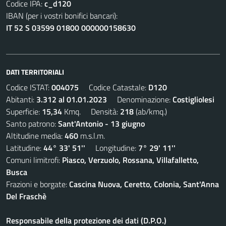
Codice IPA:
c_d120
IBAN (per i vostri bonifici bancari):
IT 52 S 03599 01800 000000158630
DATI TERRITORIALI
Codice ISTAT:
004075
Codice Catastale:
D120
Abitanti:
3.312 al 01.01.2023
Denominazione:
Costigliolesi
Superficie:
15,34
Kmq. Densità:
218
(ab/kmq.)
Santo patrono:
Sant'Antonio - 13 giugno
Altitudine media:
460
m.s.l.m.
Latitudine:
44° 33' 51''
Longitudine:
7° 29' 11''
Comuni limitrofi:
Piasco, Verzuolo, Rossana, Villafalletto,
Busca
Frazioni e borgate:
Cascina Nuova, Ceretto, Colonia, Sant'Anna
Del Fraschè
Responsabile della protezione dei dati (D.P.O.)